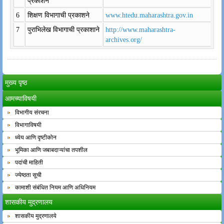
प्रकाशने
6
शिक्षण विभागाची प्रकाशने
www.htedu.maharashtra.gov.in
7
पुराभिलेख विभागाची प्रकाशाने
http://www.maharashtra-
archives.org/
मुख्य पृष्ठ
आमच्याविषयी
विभागीय संरचना
विभागाविषयी
ध्येय आणि दृष्टीकोन
भूमिका आणि जबाबदाऱ्यांचा तपशील
पदांची माहिती
ज्येष्ठता सूची
कामाशी संबंधित नियम आणि अधिनियम
शासकीय मुद्रणालय
शासकीय मुद्रणालये